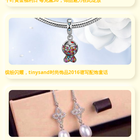
千叶黄金福利日 每克减30，饰品魅力在此绽放
缤纷闪耀，tinysand时尚饰品2016谱写配饰童话